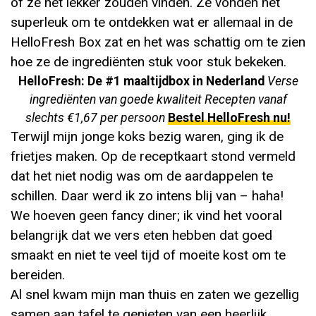
of ze het lekker zouden vinden. Ze vonden het
superleuk om te ontdekken wat er allemaal in de
HelloFresh Box zat en het was schattig om te zien
hoe ze de ingrediënten stuk voor stuk bekeken.
HelloFresh: De #1 maaltijdbox in Nederland
Verse
ingrediënten van goede kwaliteit Recepten vanaf
slechts €1,67 per persoon
Bestel HelloFresh nu!
Terwijl mijn jonge koks bezig waren, ging ik de
frietjes maken. Op de receptkaart stond vermeld
dat het niet nodig was om de aardappelen te
schillen. Daar werd ik zo intens blij van – haha!
We hoeven geen fancy diner; ik vind het vooral
belangrijk dat we vers eten hebben dat goed
smaakt en niet te veel tijd of moeite kost om te
bereiden.
Al snel kwam mijn man thuis en zaten we gezellig
samen aan tafel te genieten van een heerlijk