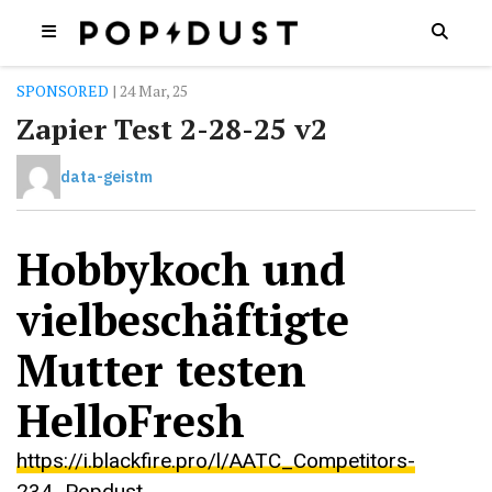
SPONSORED
| 24 Mar, 25
Zapier Test 2-28-25 v2
data-geistm
Hobbykoch und
vielbeschäftigte
Mutter testen
HelloFresh
https://i.blackfire.pro/l/AATC_Competitors-
234_Popdust