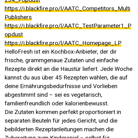
https://i.blackfire.pro/l/AATC_Competitors_Multi
Publishers
https://i.blackfire.pro/l/AATC_TestParameter1_P
opdust
https://i.blackfire.pro/l/AATC_Homepage_LP
HelloFresh ist ein Kochbox-Anbieter, der dir
frische, grammgenaue Zutaten und einfache
Rezepte direkt an die Haustür liefert. Jede Woche
kannst du aus über 45 Rezepten wählen, die auf
deine Ernährungsbedürfnisse und Vorlieben
abgestimmt sind – sei es vegetarisch,
familienfreundlich oder kalorienbewusst.
Die Zutaten kommen perfekt proportioniert in
separaten Beuteln für jedes Gericht, und die
bebilderten Rezeptanleitungen machen die
Zubereitung zum Kinderspiel – selbst für